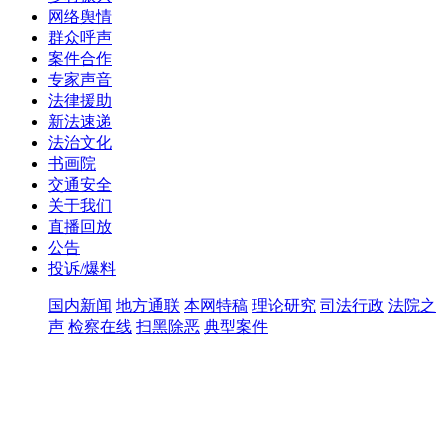
网络舆情
群众呼声
案件合作
专家声音
法律援助
新法速递
法治文化
书画院
交通安全
关于我们
直播回放
公告
投诉/爆料
国内新闻
地方通联
本网特稿
理论研究
司法行政
法院之
声
检察在线
扫黑除恶
典型案件