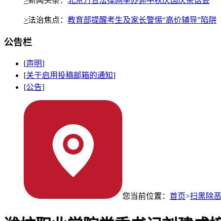
>
新闻头条：
北京万合法律网举办迎中秋庆国庆茶话会
>
法治焦点：
教育部提醒考生及家长警惕“高价辅导”陷阱
公告栏
[
声明
]
[
关于启用投稿邮箱的通知
]
[
公告
]
您当前位置：
首页
>
扫黑除