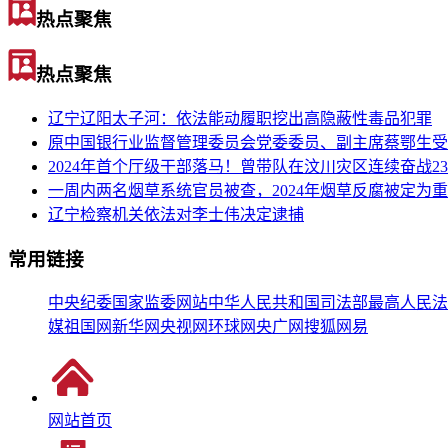
热点聚焦
热点聚焦
辽宁辽阳太子河：依法能动履职挖出高隐蔽性毒品犯罪
原中国银行业监督管理委员会党委委员、副主席蔡鄂生受
2024年首个厅级干部落马！曾带队在汶川灾区连续奋战2
一周内两名烟草系统官员被查，2024年烟草反腐被定为
辽宁检察机关依法对李士伟决定逮捕
常用链接
中央纪委国家监委网站
中华人民共和国司法部
最高人民法
媒
祖国网
新华网
央视网
环球网
央广网
搜狐
网易
网站首页