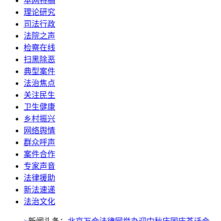
本网特稿
理论研究
司法行政
法院之声
检察在线
扫黑除恶
典型案件
法治焦点
关注民生
卫生健康
乡村振兴
网络舆情
群众呼声
案件合作
专家声音
法律援助
新法速递
法治文化