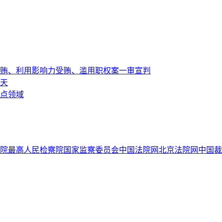
贿、利用影响力受贿、滥用职权案一审宣判
3天
重点领域
院
最高人民检察院
国家监察委员会
中国法院网
北京法院网
中国裁