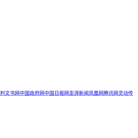
判文书网
中国政府网
中国日报网
澎湃新闻
凤凰网
腾讯网
灵动传