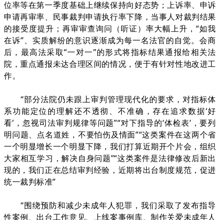
位率等在第一季度基础上继续保持向好态势；上诉率、申诉
申请再审率、民事裁判申请执行率下降，当事人对裁判结果
的接受度提升；再审审查询问（听证）率大幅上升，“如我
在诉”、实质解纷的意识逐渐成为每一名法官的自觉。会商
后，最高法采取“一对一”的形式将指标结果通报给相关法
院，重点通报未达合理区间的情况，便于有针对性地改进工
作。
“部分法院仍未跟上审判管理现代化的要求，对指标体
系功能定位的理解还不透彻、不准确，存在追求数据‘好
看’，忽视司法审判规律等问题”“对下指导的‘体检表’，要列
明问题、点名道姓，不要怕伤及情面”“这类案件在这两个省
一个明显增长一个明显下降，我们打算近期开个片会，组织
大家相互学习，解决自身问题”“这类案件是法律修改后新出
现的，我们正在总结审判经验，近期将出台制度规范，促进
统一裁判标准”
“围绕预防和减少未成年人犯罪，我们采取了发布指导
性案例、出台工作意见、上线案事例库、制作关爱未成年人