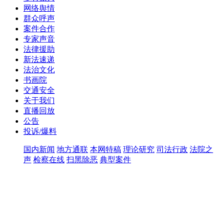
网络舆情
群众呼声
案件合作
专家声音
法律援助
新法速递
法治文化
书画院
交通安全
关于我们
直播回放
公告
投诉/爆料
国内新闻
地方通联
本网特稿
理论研究
司法行政
法院之
声
检察在线
扫黑除恶
典型案件