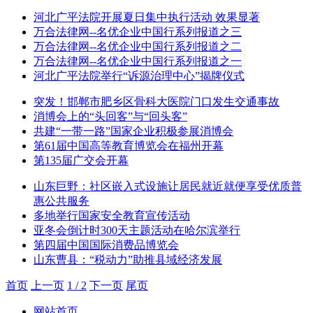
河北广平法院开展夏日集中执行活动 效果显著
万合法律网--名优企业中国行系列报道之三
万合法律网--名优企业中国行系列报道之二
万合法律网--名优企业中国行系列报道之一
河北广平法院举行“诉源治理中心”揭牌仪式
突发！邯郸市肥乡区骨科大医院门口发生交通事故
消博会上的“头回客”与“回头客”
共建“一带一路”国家企业积极参展消博会
第61届中国高等教育博览会在福州开幕
第135届广交会开幕
山东巨野：社区嵌入式设施让居民就近就便享受优质普
惠公共服务
多地举行国家安全教育宣传活动
亚冬会倒计时300天主题活动在哈尔滨举行
第四届中国国际消费品博览会
山东曹县：“税动力”助推县域经济发展
首页
上一页
1 / 2
下一页
尾页
网站首页