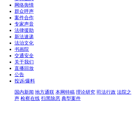
网络舆情
群众呼声
案件合作
专家声音
法律援助
新法速递
法治文化
书画院
交通安全
关于我们
直播回放
公告
投诉/爆料
国内新闻
地方通联
本网特稿
理论研究
司法行政
法院之
声
检察在线
扫黑除恶
典型案件