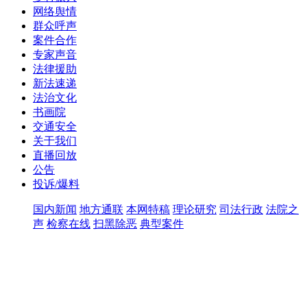
网络舆情
群众呼声
案件合作
专家声音
法律援助
新法速递
法治文化
书画院
交通安全
关于我们
直播回放
公告
投诉/爆料
国内新闻
地方通联
本网特稿
理论研究
司法行政
法院之
声
检察在线
扫黑除恶
典型案件